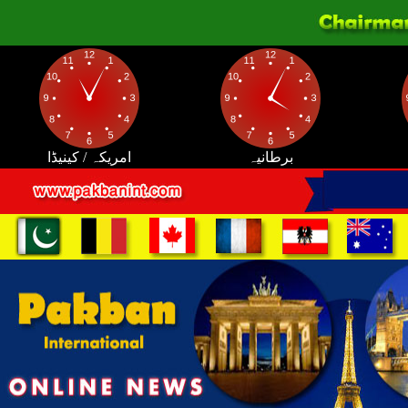
برطانیہ
امریکہ / کینیڈا