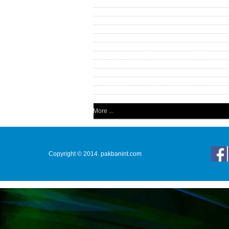
More ...
Copyright © 2014. pakbanint.com