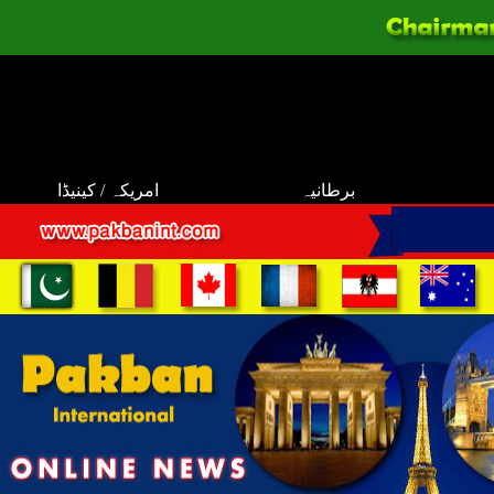
برطانیہ
امریکہ / کینیڈا