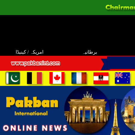
برطانیہ
امریکہ / کینیڈا