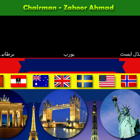
ڈل ایسٹ
یورپ
برطانیہ