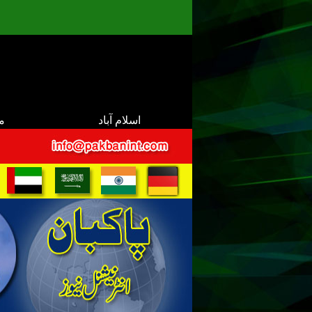
اسلام آباد
م