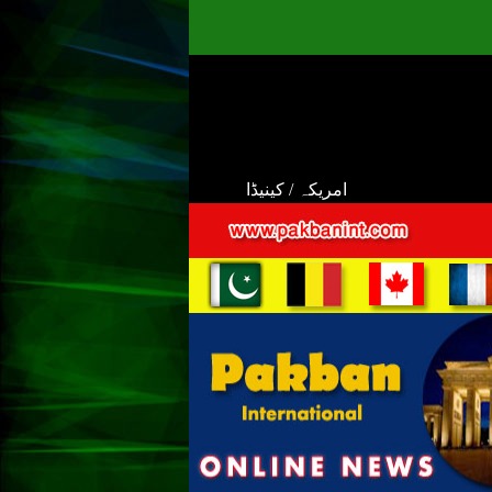
امریکہ / کینیڈا