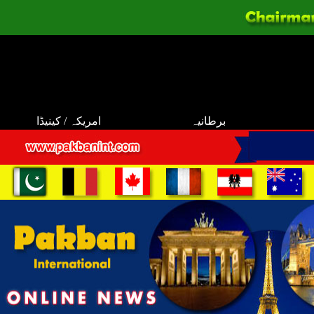
برطانیہ
امریکہ / کینیڈا