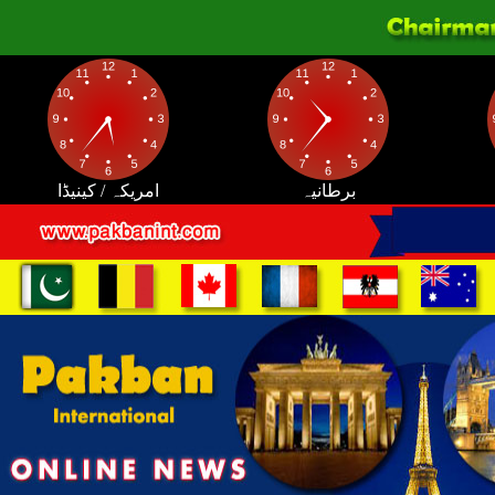
برطانیہ
امریکہ / کینیڈا