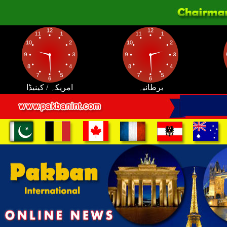
برطانیہ
امریکہ / کینیڈا