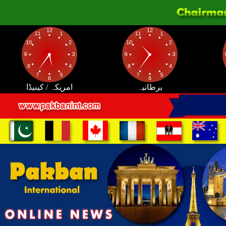
برطانیہ
امریکہ / کینیڈا