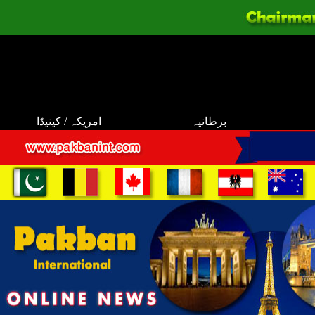
برطانیہ
امریکہ / کینیڈا