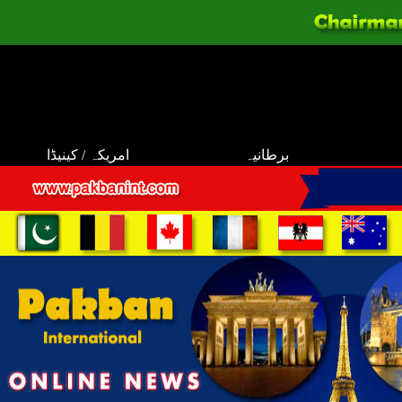
برطانیہ
امریکہ / کینیڈا