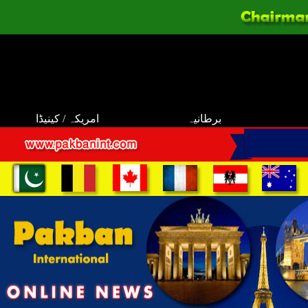
برطانیہ
امریکہ / کینیڈا