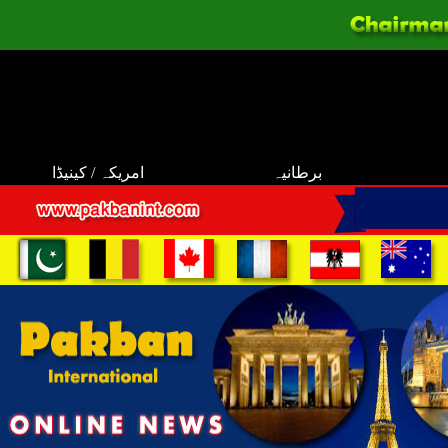
برطانیہ
امریکہ / کینیڈا