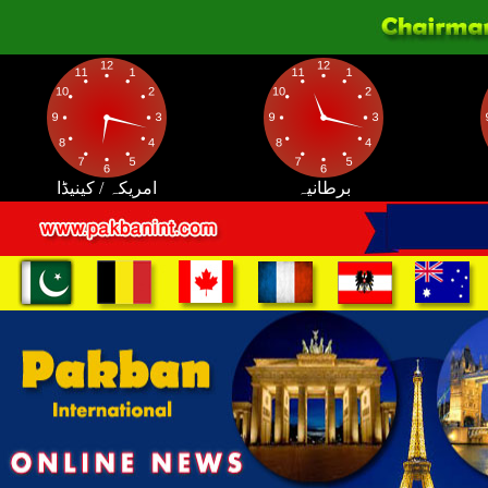
برطانیہ
امریکہ / کینیڈا