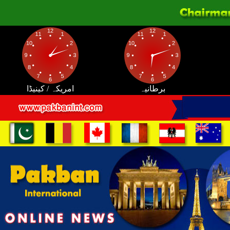
برطانیہ
امریکہ / کینیڈا