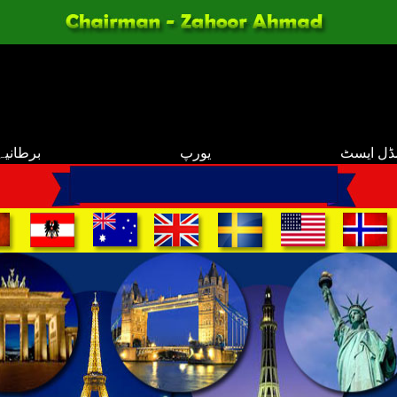
ڈل ایسٹ
یورپ
برطانیہ