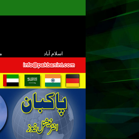
اسلام آباد
م