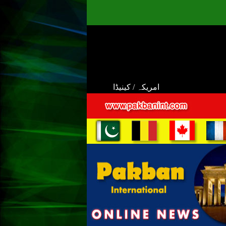
امریکہ / کینیڈا