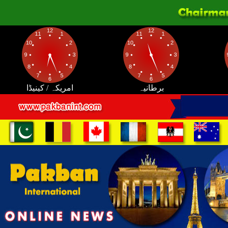
برطانیہ
امریکہ / کینیڈا