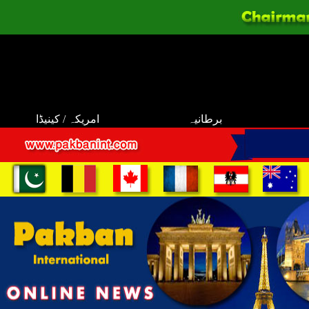
برطانیہ
امریکہ / کینیڈا