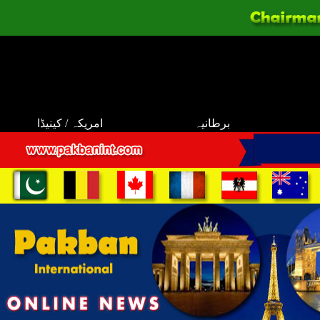
برطانیہ
امریکہ / کینیڈا