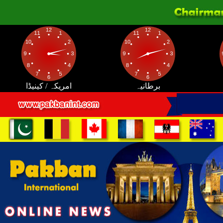
برطانیہ
امریکہ / کینیڈا