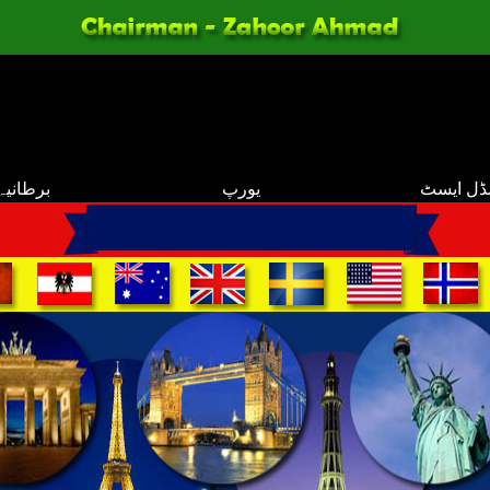
ڈل ایسٹ
یورپ
برطانیہ