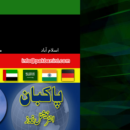
اسلام آباد
م