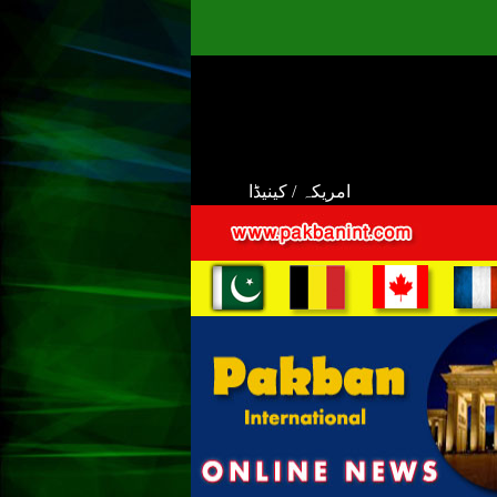
امریکہ / کینیڈا