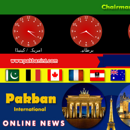
برطانیہ
امریکہ / کینیڈا