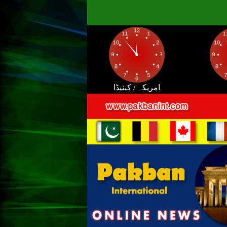
امریکہ / کینیڈا