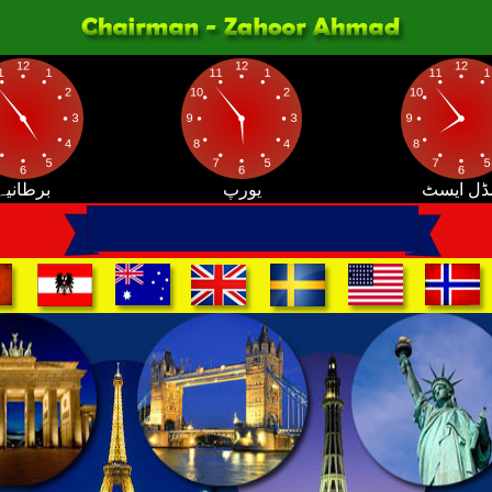
ڈل ایسٹ
یورپ
برطانیہ