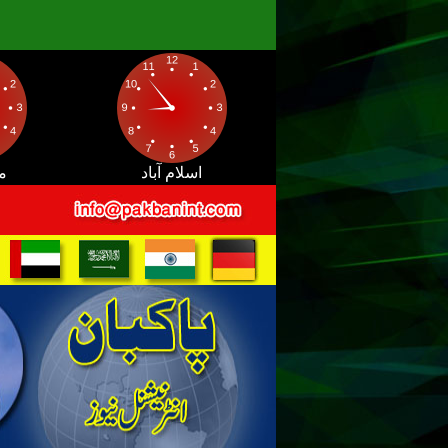
اسلام آباد
م