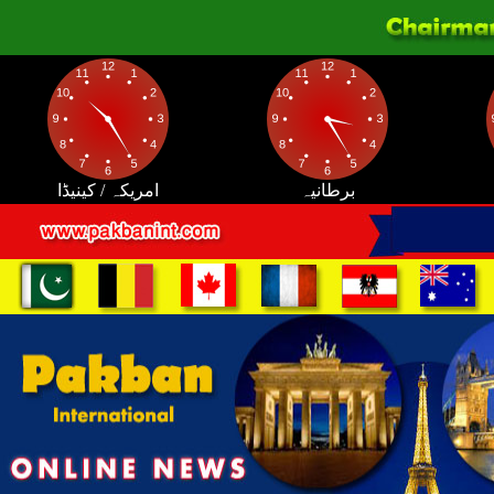
برطانیہ
امریکہ / کینیڈا