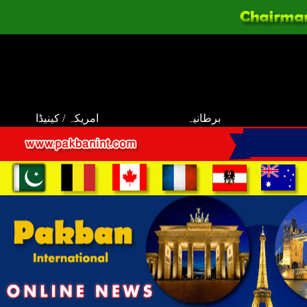
برطانیہ
امریکہ / کینیڈا