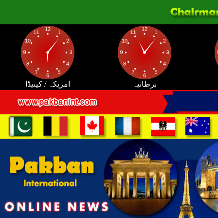
برطانیہ
امریکہ / کینیڈا