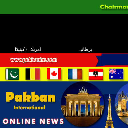
برطانیہ
امریکہ / کینیڈا