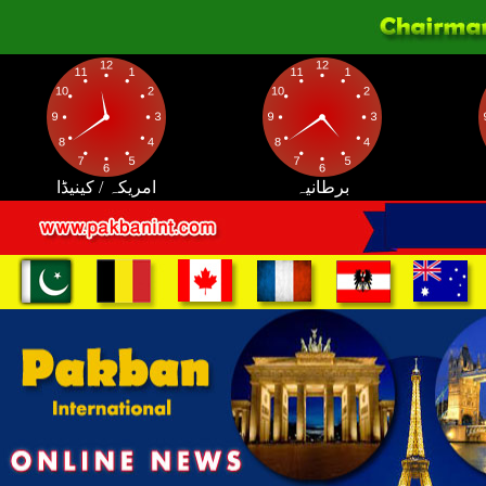
برطانیہ
امریکہ / کینیڈا