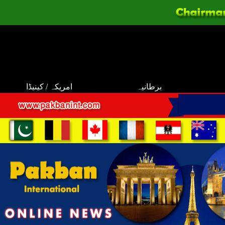
برطانیہ
امریکہ / کینیڈا