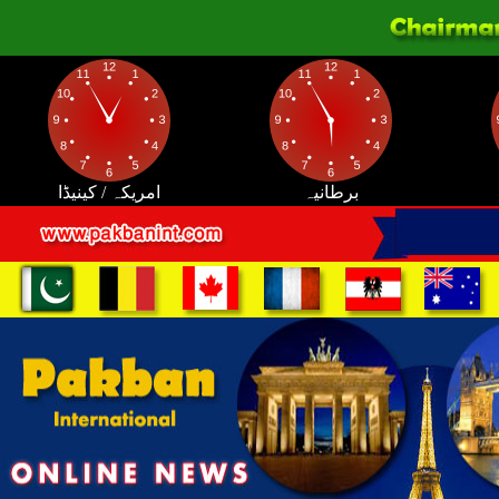
برطانیہ
امریکہ / کینیڈا