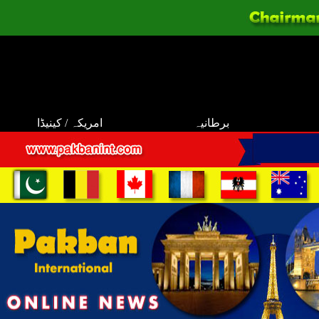
برطانیہ
امریکہ / کینیڈا