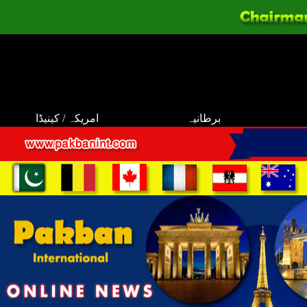
برطانیہ
امریکہ / کینیڈا