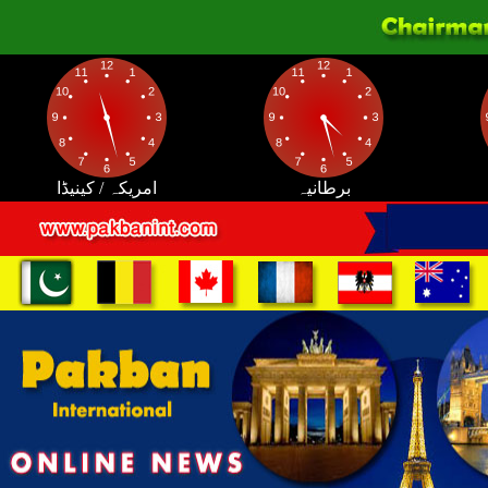
برطانیہ
امریکہ / کینیڈا