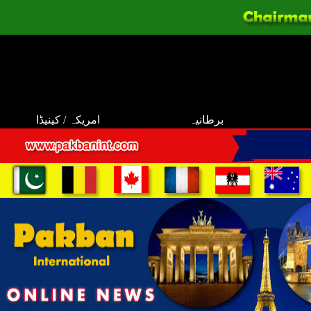
برطانیہ
امریکہ / کینیڈا