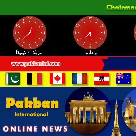
برطانیہ
امریکہ / کینیڈا