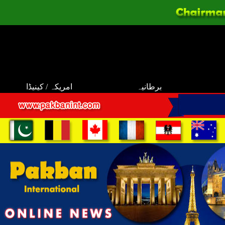
برطانیہ
امریکہ / کینیڈا