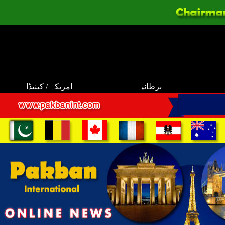
برطانیہ
امریکہ / کینیڈا