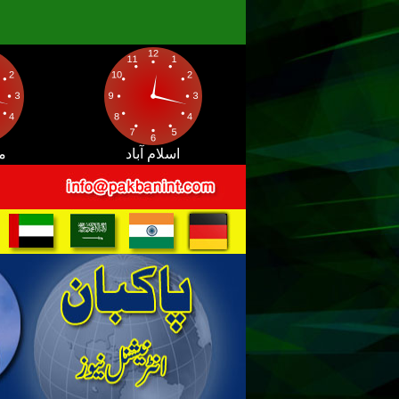
اسلام آباد
م