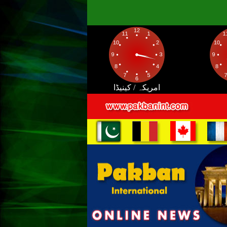
امریکہ / کینیڈا