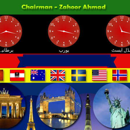
ڈل ایسٹ
یورپ
برطانیہ