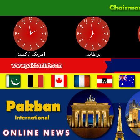
برطانیہ
امریکہ / کینیڈا