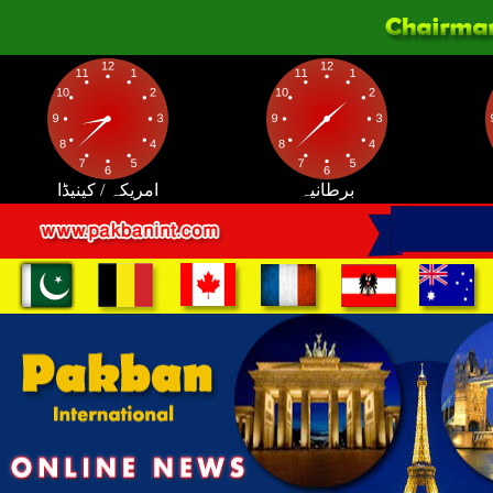
برطانیہ
امریکہ / کینیڈا