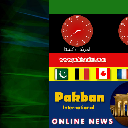
امریکہ / کینیڈا