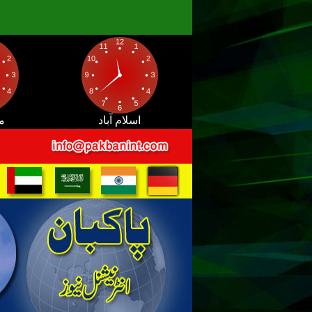
اسلام آباد
م