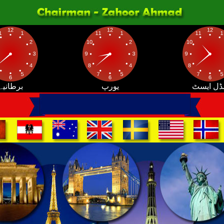
ڈل ایسٹ
یورپ
برطانیہ