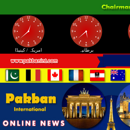
برطانیہ
امریکہ / کینیڈا