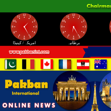
برطانیہ
امریکہ / کینیڈا