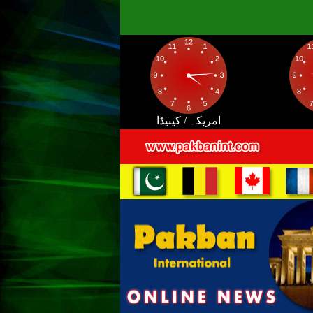
امریکہ / کینیڈا