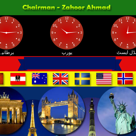
ڈل ایسٹ
یورپ
برطانیہ