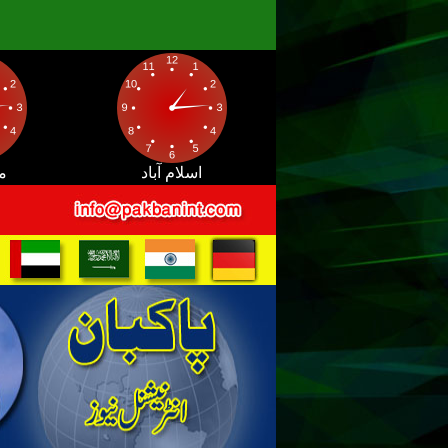
اسلام آباد
م