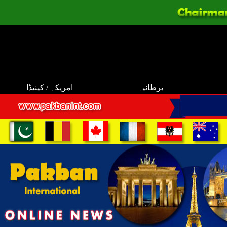
برطانیہ
امریکہ / کینیڈا